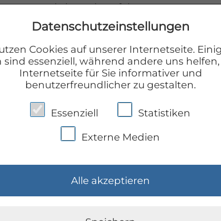
gnose- und Therapieverfahren an.
Datenschutzeinstellungen
 der Osnabrücker Strasse gegenüber der St. 
utzen Cookies auf unserer Internetseite. Eini
axis. Mit dem Bus fahren Sie bis zur Haltestel
 sind essenziell, während andere uns helfen,
Internetseite für Sie informativer und
benutzerfreundlicher zu gestalten.
gigen Eingangs- und Wartebereich, mehrere
Essenziell
Statistiken
Externe Medien
Alle akzeptieren