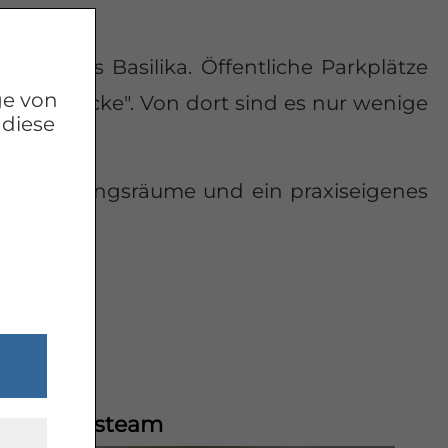
Antonius Basilika. Öffentliche Parkplätze
ge von
le "Hues-Ecke". Von dort sind es nur wenige
 diese
 Behandlungsräume und ein praxiseigenes
Praxisteam