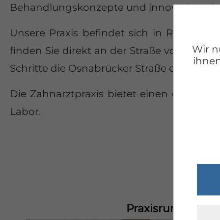
Behandlungskonzepte und innovative Dia
Unsere Praxis befindet sich in Rheine an
Wir n
finden Sie direkt an der Straße vor der Pr
ihnen
Schritte die Osnabrücker Straße entlang.
Die Zahnarztpraxis bietet einen großzü
Labor.
Praxisrundgang