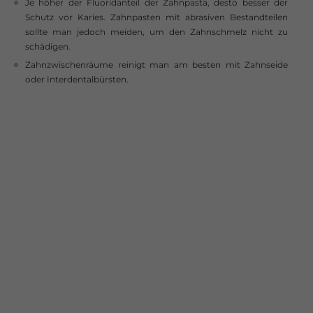
Je höher der Fluoridanteil der Zahnpasta, desto besser der
Schutz vor Karies. Zahnpasten mit abrasiven Bestandteilen
sollte man jedoch meiden, um den Zahnschmelz nicht zu
schädigen.
Zahnzwischenräume reinigt man am besten mit Zahnseide
oder Interdentalbürsten.