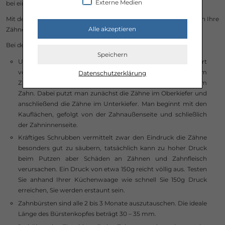
Externe Medien
bei einer professionellen Zahnreinigung keine Chance.
Mit der richtigen Zahnpflege und begleitender Prophylaxe bleiben Ihre
Alle akzeptieren
Zähne lange gesund.
Bei der häuslichen Zahnpflege sind ein paar Dinge zu beachten:
Speichern
Um in 2 Minuten alle Zähne zu reinigen, muss man strukturiert
vorgehen. Geputzt wird von rot nach weiß, also vom
Datenschutzerklärung
Zahnfleisch zur Zahnkrone in einem Winkel von 45 Grad zum
Zahn. Dabei putzt man zunächst die Zähne im Oberkiefer und
anschließend die Zähne im Unterkiefer. Man beginnt mit den
Kauflächen, gefolgt von der Zahnaußenseite und schließlich
der Zahninnenseite.
Kräftiges Schrubben vermittelt zwar den Eindruck die Zähne
besonders gut zu säubern, tatsächlich kann zu hoher Druck
beim Putzen aber Schäden an Zähnen und Zahnfleisch
verursachen. Ein Druck von etwa 150g reicht völlig aus. Testen
Sie anhand Ihrer Küchenwaage wie schnell Sie 150g Druck
erreichen, Sie werden erstaunt sein.
Zahnbürsten sind alle 2 bis 3 Monate auszutauschen. Die ideale
Länge des Bürstenkopfes beträgt 30 – 35 mm.